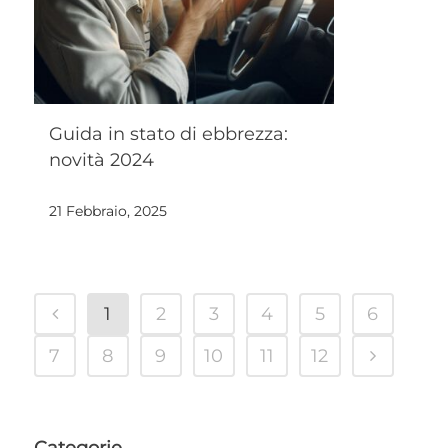
Guida in stato di ebbrezza:
novità 2024
21 Febbraio, 2025
1
2
3
4
5
6
7
8
9
10
11
12
Categorie