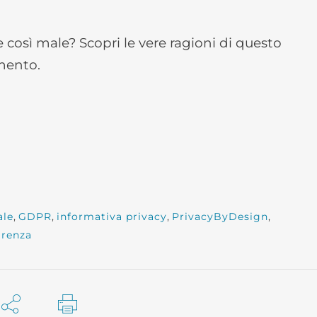
e così male? Scopri le vere ragioni di questo
mento.
ale
,
GDPR
,
informativa privacy
,
PrivacyByDesign
,
arenza