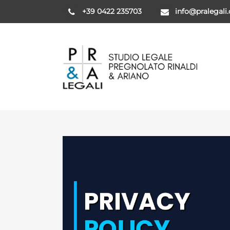
+39 0422 235703
info@pralegali