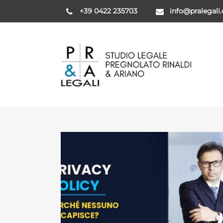
+39 0422 235703
info@pralegali